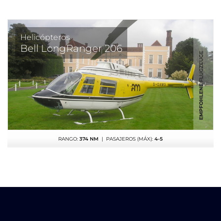
Helicópteros
Bell LongRanger 206
RANGO:
374 NM
| PASAJEROS (MÁX):
4-5