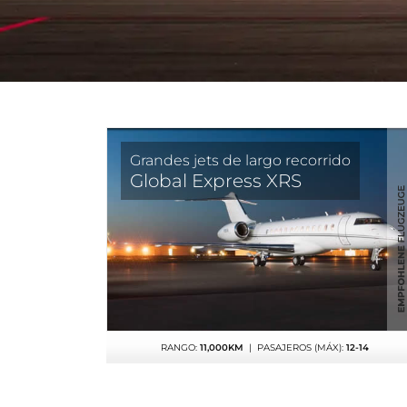
Grandes jets de largo recorrido
Global Express XRS
RANGO:
11,000KM
| PASAJEROS (MÁX):
12-14