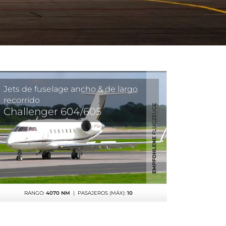
Jets de fuselage ancho & de largo
recorrido
Challenger 604/605
RANGO:
4070 NM
| PASAJEROS (MÁX):
10