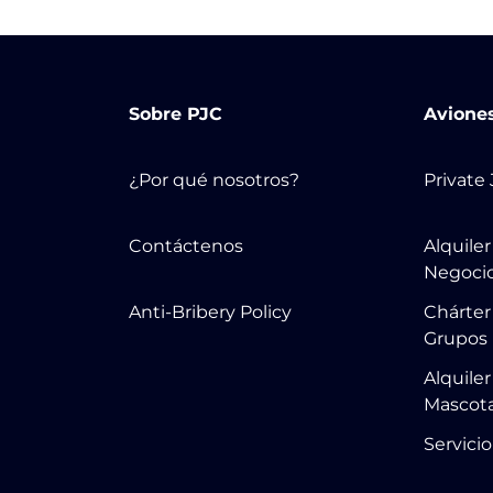
Sobre PJC
Avione
¿Por qué nosotros?
Private
Contáctenos
Alquile
Negoci
Anti-Bribery Policy
Chárter
Grupos
Alquile
Mascot
Servicio