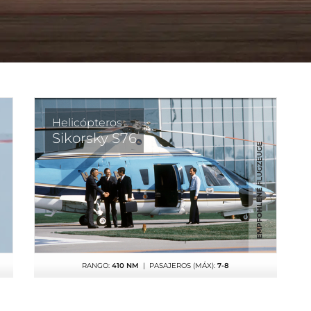
Helicópteros
Sikorsky S76
RANGO:
410 NM
| PASAJEROS (MÁX):
7-8