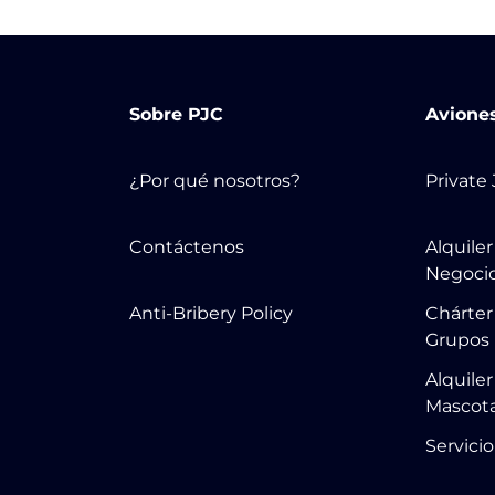
Sobre PJC
Avione
¿Por qué nosotros?
Private
Contáctenos
Alquile
Negoci
Anti-Bribery Policy
Chárter
Grupos
Alquile
Mascot
Servicio