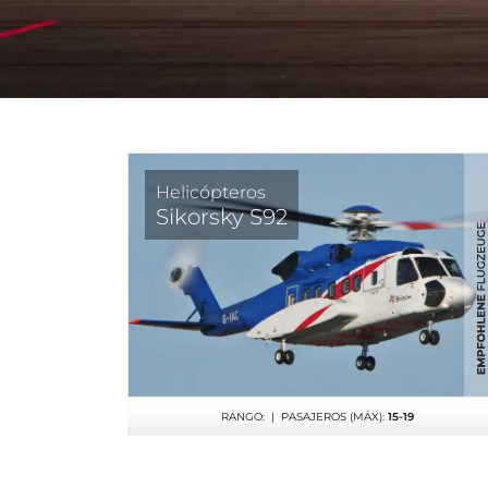
Helicópteros
Sikorsky S92
RANGO:
| PASAJEROS (MÁX):
15-19