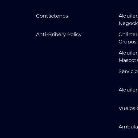
Contáctenos
Alquile
Negoci
Anti-Bribery Policy
Chárter
Grupos
Alquile
Mascot
Servicio
Alquile
Vuelos 
Ambula