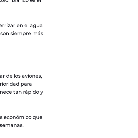
olor blanco es el
rrizar en el agua
s son siempre más
ar de los aviones,
rioridad para
anece tan rápido y
más económico que
s semanas,