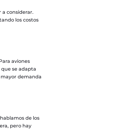
r a considerar.
ando los costos
 Para aviones
co que se adapta
drá mayor demanda
a hablamos de los
fera, pero hay