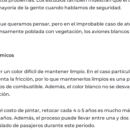
stos problemas. Los estudios también muestran que el c
 mayoría de la gente cuando hablamos de seguridad.
que queramos pensar, pero en el improbable caso de ate
nsamente poblada con vegetación, los aviones blanco
ómicos
r un color difícil de mantener limpio. En el caso particul
ta la fricción, por lo que mantenerlos limpios es una p
tos de combustible. Además, el color blanco no se desv
ción.
el costo de pintar, retocar cada 4 o 5 años es mucho 
 años. Además, el proceso puede llevar entre una y do
slado de pasajeros durante este periodo.