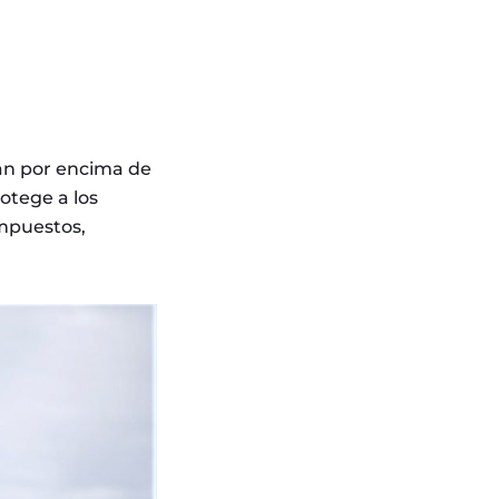
elan por encima de
rotege a los
ompuestos,