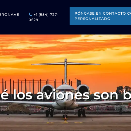
PÓNGASE EN CONTACTO C
ERONAVE
+1 (954) 727-
PERSONALIZADO
0629
é los aviones son 